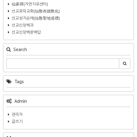
仙家禪(자연치유센터)
선교포덕교화(仙敎布德敎化)
선교성지순례(仙敎聖地巡禮)
선교신앙백과
선교신앙백문백답
Search
Tags
Admin
관리자
글쓰기