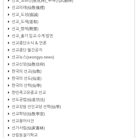
선교_교화선(敎化禪)_무예선(武藝禪)
선교의례(仙敎儀禮)
선교_도성(禱誠)
선교_도제(道祭)
선교_향재(嚮齋)
선교_출가.입교.수계.법연
선교종단소식 & 언론
선교종단 월간공지
선교뉴스(seongyo.news)
선교신앙(仙敎信仰)
한국의 선교(仙敎)
한국의 선도(仙道)
한국의 선학(仙學)
한민족고유종교 선교
선도공법(仙道功法)
선교강원 선인교당 선학(仙學)
선교학당(仙敎學堂)
선교용어사전
선가서림(仙家書林)
선림원절기학교