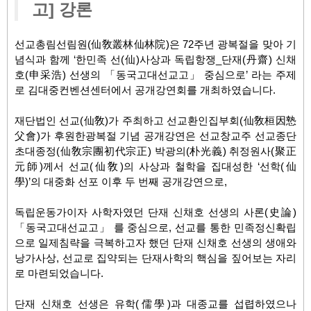
고] 강론
선교총림선림원
(
仙敎叢林仙林院
)
은
72
주년 광복절을 맞아 기
념식과 함께
‘
한민족 선
(
仙
)
사상과 독립항쟁
_
단재
(
丹齋
)
신채
호
(
申采浩
)
선생의
「
동국고대선교고
」
중심으로
’
라는 주제
로 김대중컨벤션센터에서 공개강연회를 개최하였습니다
.
재단법인 선교
(
仙敎
)
가 주최하고 선교환인집부회
(
仙敎桓因慹
父會
)
가 후원한광복절 기념 공개강연은 선교창교주 선교종단
초대종정
(仙敎宗團初代
宗正
)
박광의
(
朴光義
)
취정원사
(
聚正
元師
)
께서 선교
(
仙敎
)
의 사상과 철학을 집대성한
‘
선학
(
仙
學
)’
의 대중화 선포 이후
두 번째 공개강연으로
,
독립운동가이자 사학자였던 단재 신채호 선생의 사론
(
史論
)
「
동국고대선교고
」
를 중심으로
,
선교를 통한 민족정신확립
으로 일제침략을 극복하고자 했던 단재 신채호 선생의 생애와
낭가사상
,
선교로 집약되는 단재사학의 핵심을 짚어보는 자리
로 마련되었습니다
.
단재 신채호 선생은 유학
(
儒學
)
과 대종교를 섭렵하였으나