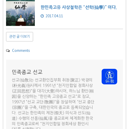
한민족고유 사상철학은 “선학(仙學)” 이다.
2017.04.11
관련 글 더보기
Comments
민족종교 선교
선교(仙敎)는 선교환인집부회 취정(聚正) 박광의
(朴光義)원사께서 1991년 "천지인합일 정회사상
(正回思想)"을 대각(大覺)하시어, 하느님 환인(桓
因)을 신앙하는 "한민족 고유종교 선교"로 창교,
1997년 "선교 교단(敎團)"을 창설하여 "선교 종단
(宗團)"을 구축, 대한민국의 종교로 등록되었습니
다. 선교는 한민족의 제천(祭天) 의식과 선도(仙
道) 수행의 선풍(仙風)을 종교로써 체계화한 한국
의 민족종교로써 "천지인합일 정회세상 환인시