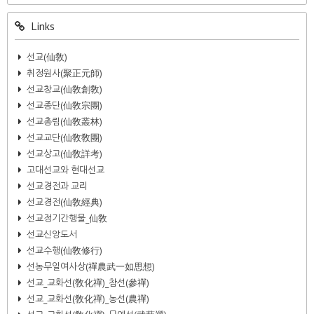
Links
선교(仙敎)
취정원사(聚正元師)
선교창교(仙敎創敎)
선교종단(仙敎宗團)
선교총림(仙敎叢林)
선교교단(仙敎敎團)
선교상고(仙敎詳考)
고대선교와 현대선교
선교경전과 교리
선교경전(仙敎經典)
선교정기간행물_仙敎
선교신앙도서
선교수행(仙敎修行)
선농무일여사상(禪農武一如思想)
선교_교화선(敎化禪)_참선(參禪)
선교_교화선(敎化禪)_농선(農禪)