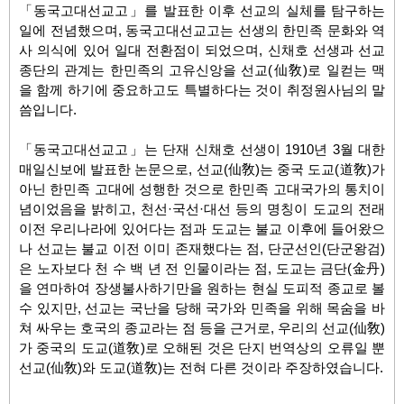
「
동국고대선교고
」
를 발표한 이후 선교의 실체를 탐구하는
일에 전념했으며
,
동국고대선교고는 선생의 한민족 문화와 역
사 의식에 있어 일대 전환점이 되었으며
,
신채호 선생과 선교
종단의 관계는 한민족의 고유신앙을 선교
(
仙敎
)
로 일컫는 맥
을 함께 하기에 중요하고도 특별하다는 것이 취정원사님의 말
씀입니다
.
「
동국고대선교고
」
는 단재 신채호 선생이
1910
년
3
월 대한
매일신보에 발표한 논문으로
,
선교
(
仙敎
)
는 중국 도교
(
道敎
)
가
아닌 한민족 고대에 성행한 것으로 한민족 고대국가의 통치이
념이었음을 밝히고
,
천선
·
국선
·
대선 등의 명칭이 도교의 전래
이전 우리나라에 있어다는 점과 도교는 불교 이후에 들어왔으
나 선교는 불교 이전 이미 존재했다는 점
,
단군선인
(
단군왕검
)
은 노자보다 천 수 백 년 전 인물이라는 점
,
도교는 금단
(
金丹
)
을 연마하여 장생불사하기만을 원하는 현실 도피적 종교로 볼
수 있지만
,
선교는 국난을 당해 국가와 민족을 위해 목숨을 바
쳐 싸우는 호국의 종교라는 점 등을 근거로
,
우리의 선교
(
仙敎
)
가 중국의 도교
(
道敎
)
로 오해된 것은 단지 번역상의 오류일 뿐
선교
(
仙敎
)
와 도교
(
道敎
)
는 전혀 다른 것이라 주장하였습니다
.