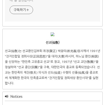
대"를 실현합니다.
구독하기
선교(仙敎)
선교(仙敎)는 선교환인집부회 취정(聚正) 박광의(朴光義)원사께서 1991년
"천지인합일 정회사상(正回思想)"을 대각(大覺)하시어, 하느님 환인(桓因)
을 신앙하는 "한민족 고유종교 선교"로 창교, 1997년 "선교 교단(敎團)"을
창설하여 "선교 종단(宗團)"을 구축, 대한민국의 종교로 등록되었습니다. 선
교는 한민족의 제천(祭天) 의식과 선도(仙道) 수행의 선풍(仙風)을 종교로
써 체계화한 한국의 민족종교로써 "천지인합일 정회세상 환인시대"를 실현
합니다.
Notices