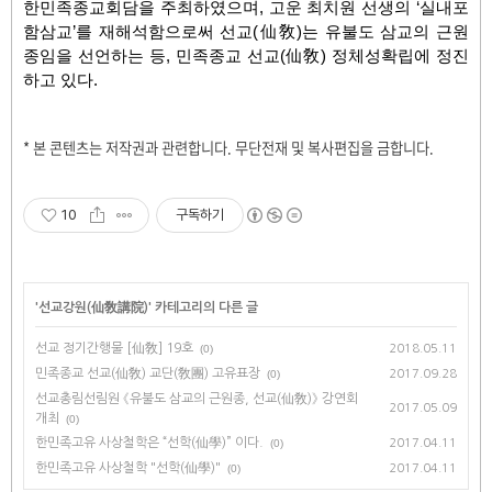
한민족종교회담을 주최하였으며, 고운 최치원 선생의 ‘실내포
함삼교’를 재해석함으로써 선교(仙敎)는 유불도 삼교의 근원
종임을 선언하는 등, 민족종교 선교(仙敎) 정체성확립에 정진
하고 있다.
* 본 콘텐츠는 저작권과
관련합니다. 무단전재 및 복사편집을 금합니다.
10
구독하기
'
선교강원(仙敎講院)
' 카테고리의 다른 글
선교 정기간행물 [仙敎] 19호
(0)
2018.05.11
민족종교 선교(仙敎) 교단(敎團) 고유표장
(0)
2017.09.28
선교총림선림원 《유불도 삼교의 근원종, 선교(仙敎)》 강연회
2017.05.09
개최
(0)
한민족고유 사상철학은 “선학(仙學)” 이다.
(0)
2017.04.11
한민족고유 사상철학 "선학(仙學)"
(0)
2017.04.11