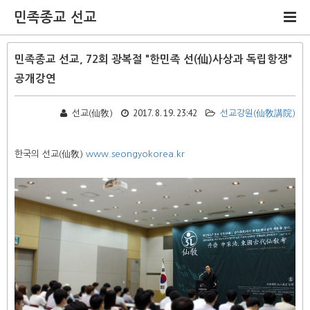
민족종교 선교
민족종교 선교, 72회 광복절 "한민족 선(仙)사상과 독립항쟁"
공개강연
2017. 8. 19. 23:42
선교(仙敎)
선교강원(仙敎講院)
한국의 선교(仙敎)
www.seongyokorea.kr