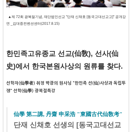
▲
제 72회 광복절기념, 재단법인선교 "단재 신채호 [동국고대선교고]" 공개강
연 _김대중컨벤션센터(2017.8.15)
한민족고유종교
선교(仙敎), 선사(仙
史)에서 한국본원사상의 원류를 찾다.
선학자(仙學者) 취정 박광의 원사님 "한민족 선(仙)사상과 독립투
쟁" 선학(仙學) 광복절특강
仙學 第二講, 丹齋 申采浩 "東
國古代仙敎考"
단재 신채호 선생의 [동국고대선교