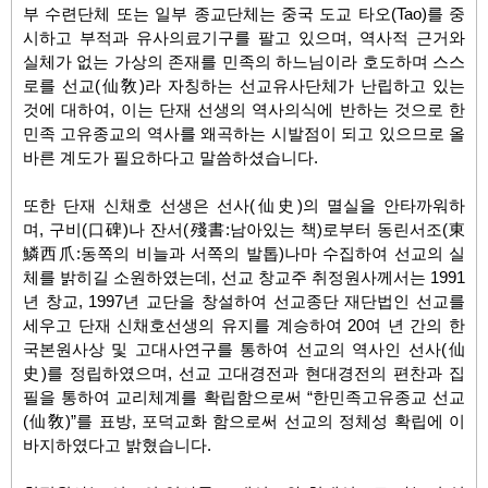
부 수련단체 또는 일부 종교단체는 중국 도교 타오
(Tao)
를 중
시하고 부적과 유사의료기구를 팔고 있으며
,
역사적 근거와
실체가 없는 가상의 존재를 민족의 하느님이라 호도하며 스스
로를 선교
(
仙敎
)
라 자칭하는 선교유사단체가 난립하고 있는
것에 대하여
,
이는 단재 선생의 역사의식에 반하는 것으로 한
민족 고유종교의 역사를 왜곡하는 시발점이 되고 있으므로 올
바른 계도가 필요하다고 말씀하셨습니다
.
또한 단재 신채호 선생은 선사(仙史)의 멸실을 안타까워하
며
,
구비(口碑)나 잔서(殘書:남아있는 책)로부터 동린서조(東
鱗西爪:동쪽의 비늘과 서쪽의 발톱)나마 수집하여 선교의 실
체를 밝히길 소원하였는데, 선교 창교주 취정원사께서는 1991
년 창교, 1997
년 교단을 창설하여 선교종단 재단법인 선교를
세우고 단재 신채호선생의 유지를 계승하여
20여 년 간의 한
국본원사상 및 고대사연구를 통하여 선교의 역사인 선사(仙
史)
를 정립하였으며, 선교 고대경전과 현대경전의 편찬과 집
필을 통하여 교리체계를 확립함으로써
“한민족고유종교 선교
(仙敎)”를 표방
,
포덕교화 함으로써 선교의 정체성 확립에 이
바지하였다고 밝혔습니다.