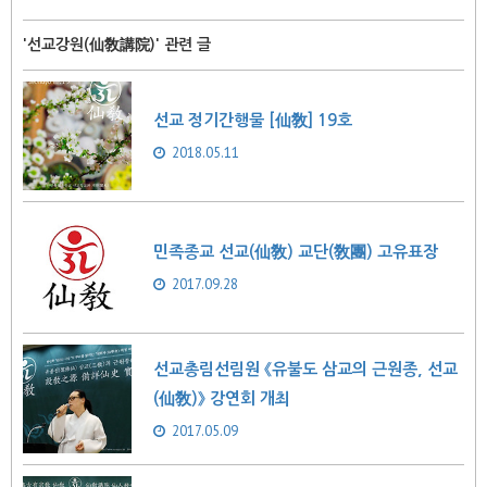
'선교강원(仙敎講院)' 관련 글
선교 정기간행물 [仙敎] 19호
2018.05.11
민족종교 선교(仙敎) 교단(敎團) 고유표장
2017.09.28
선교총림선림원 《유불도 삼교의 근원종, 선교
(仙敎)》 강연회 개최
2017.05.09