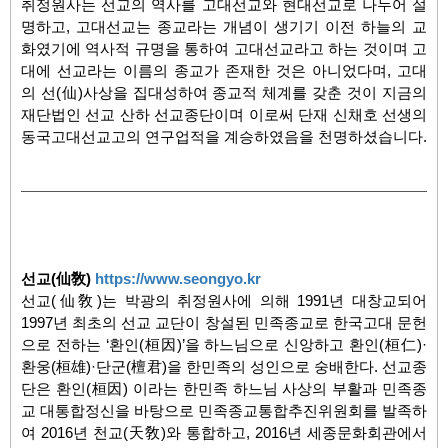
취정원사는 선교의 역사를 고대선교와 현대선교로 나누어 설
명하고
,
고대선교는 종교라는 개념이 생기기 이전 하늘의 교
화였기에 역사적 규명을 통하여 고대선교라고 하는 것이며 고
대에 선교라는 이름의 종교가 존재한 것은 아니었다며
,
고대
의 선
(
仙
)
사상을 집대성하여 종교적 체계를 갖춘 것이 지금의
재단법인 선교 산하 선교종단이며 이로써 단재 신채호 선생의
동국고대선교고의 연구업적을 계승하였음을 천명하셨습니다
.
선교
(
仙敎
)
https://www.seongyo.kr
선교(仙敎)는 박광의 취정원사에 의해 1991년 대창교되어
1997년 최초의 선교 교단이 창설된 민족종교로 한국고대 문헌
으로 전하는 ‘환인(桓因)’을 하느님으로 신앙하고 환인(桓仁)·
환웅(桓雄)·단군(檀君)을 한민족의 성인으로 숭배한다. 선교종
단은 환인(桓因) 이라는 한민족 하느님 사상의 부활과 민족종
교 대통합정신을 바탕으로 민족종교통합추진위원회를 발족하
여 2016년 천교(天敎)와 통합하고, 2016년 세종문화회관에서