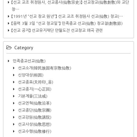
【선교 교조 취정원사, 선교종사(仙敎宗史)】 선교창교(仙敎創敎)와 교단
창⋯
【1991년 “선교 창교 원년”】 선교 교조 취정원사 선교(仙敎) 창교(⋯
【음력 3월 3일 “선교 창교일”】 민족종교 선교(仙敎) 창교절(創敎節)
【선교 공지】 선교유지재단 만월도전 선교창교 왜곡 관련​
Category
민족종교선교(仙敎)
선교소개(韓民族固有宗敎仙敎)
신앙대상(桓因)
선교종표(天符印_옴)
선교종지(一心正回)
기본계율(三法戒)
선교연혁(仙敎沿革)
선교종단(仙敎宗團)
선교강원(仙敎講院)
선교사상(仙敎思想)
선교수행(仙敎修行)