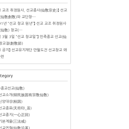
교 교조 취정원사, 선교종사(仙敎宗史)】 선교
(仙敎創敎)와 교단창⋯
991년 “선교 창교 원년”】 선교 교조 취정원사
(仙敎) 창교(⋯
력 3월 3일 “선교 창교일”】 민족종교 선교(仙
 창교절(創敎節)
교 공지】 선교유지재단 만월도전 선교창교 왜
련​
tegory
종교선교(仙敎)
선교소개(韓民族固有宗敎仙敎)
신앙대상(桓因)
선교종표(天符印_옴)
선교종지(一心正回)
기본계율(三法戒)
선교연혁(仙敎沿革)