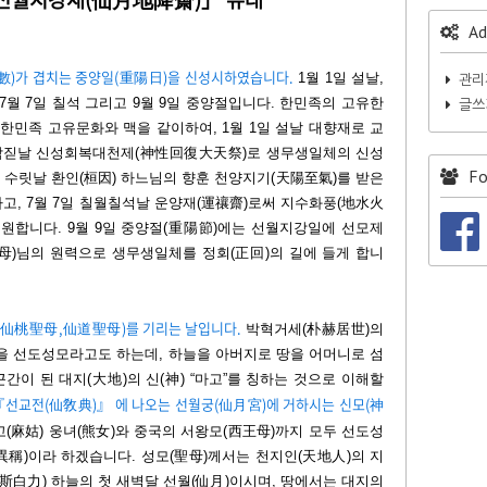
Ad
數)가 겹치는 중양일(重陽日)을 신성시하였습니다.
1월 1일 설날,
관리
, 7월 7일 칠석 그리고 9월 9일 중양절입니다. 한민족의 고유한
글쓰
한민족 고유문화와 맥을 같이하여, 1월 1일 설날 대향재로 교
3일 삼짇날 신성회복대천제(神性回復大天祭)로 생무생일체의 신성
Fo
오 수릿날 환인(桓因) 하느님의 향훈 천양지기(天陽至氣)를 받은
고, 7월 7일 칠월칠석날 운양재(運禳齋)로써 지수화풍(地水火
원합니다. 9월 9일 중양절(重陽節)에는 선월지강일에 선모제
母)님의 원력으로 생무생일체를 정회(正回)의 길에 들게 합니
모(仙桃聖母,仙道聖母)를 기리는 날입니다.
박혁거세(朴赫居世)의
을 선도성모라고도 하는데, 하늘을 아버지로 땅을 어머니로 섬
이 된 대지(大地)의 신(神) “마고”를 칭하는 것으로 이해할
선교전(仙敎典)』 에 나오는 선월궁(仙月宮)에 거하시는 신모(神
(麻姑) 웅녀(熊女)와 중국의 서왕모(西王母)까지 모두 선도성
(異稱)이라 하겠습니다. 성모(聖母)께서는 천지인(天地人)의 지
(斯白力) 하늘의 첫 새벽달 선월(仙月)이시며, 땅에서는 대지의