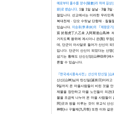
예로부터 홀수를 양수(陽數)라 하여 길상
節)로 쇘습니다.
1월 1일 설날 · 3월 3
절입니다. 선교에서는 이러한 우리민족
복대천제
·
단오 수릿날 단향재
·
칠월칠
이승휴(李承休)의 『제왕운기
있습니다.
宸 於殷虎丁八乙未 入阿斯達山爲神. 제요
거치도록 왕위에 계시더니 은(殷) 무정
데, 단군이 아사달로 들어가 산신이 되
입니다. 단군이 산신이 되었다는 산명(
섬기는 황해도 산신신앙(山神信仰)에서
론할 수 있습니다.
『한국세시풍속사전』산신의 탄신일 [山神
산신(山神)님의 탄신일(誕辰日)이라고 
9일까지 온 마을사람들이 비린 것을 안
제물을 장만하고 마을 노인들이 의관(衣
물을 조금씩 나누어 온 마을 사람들이 
同)굿과 쌍을 이루는 것이 유교식 산신
神祭)나 구월제(九月祭) 또한 이와 같은