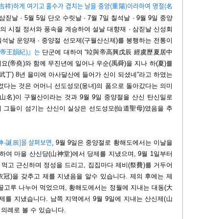
(吉祥)하게 여기고 홀수가 겹치는 날을 중양(重陽)이라하여 명절(名
일 삼짇날
·
5월 5일 단오 수릿날
·
7월 7일 칠석날
·
9월 9일 중양
의 시절 정서와 풍속을 계승하여 설날 대향재
·
삼짇날 신성회
석날 운양재
·
중양절 선모제(구월산신제)를 봉행하는 전통이
(帝王韻紀)』는
단군에 대하여 “竝與帝高興戊辰 經虞歷夏居中
(帝堯)와 함께 무진년에 일어나 우순(禹舜)을 지나 하(夏)를
(武丁) 8년 을미에 아사달산에 들어가 신이 되셨네”라고 하였는
었다는 것은 어머니 선도성모(웅녀)의 품으로 돌아갔다는 의미
山名)이 구월산이라는 것과 9월 9일 중양절을 산신 탄신일로
 그들이 섬기는 산신이 실상은 선도성모(仙道聖母)였음을 추
-誕辰]을 살펴보면,
9월 9일은 중양절로 황해도에서는 이날을
하여 마을 산신당(山神堂)에서 당제를 지냈으며, 9월 1일부터
 먹고 근신하며 정성을 드리고, 집집마다 제비(祭費)를 거두어
冠)을 갖추고 제를 지냈음을 알수 있습니다. 제의 후에는 제
골고루 나누어 먹었으며, 황해도에서는 정월에 지내는 대동(大
제를 지냈습니다. 남쪽 지역에서 9월 9일에 지내는 산신제(山
 의례로 볼 수 있습니다.