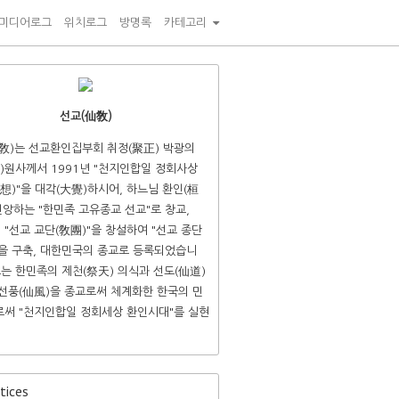
미디어로그
위치로그
방명록
카테고리
선교(仙敎)
敎)는 선교환인집부회 취정(聚正) 박광의
)원사께서 1991년 "천지인합일 정회사상
想)"을 대각(大覺)하시어, 하느님 환인(桓
신앙하는 "한민족 고유종교 선교"로 창교,
년 "선교 교단(敎團)"을 창설하여 "선교 종단
"을 구축, 대한민국의 종교로 등록되었습니
교는 한민족의 제천(祭天) 의식과 선도(仙道)
선풍(仙風)을 종교로써 체계화한 한국의 민
써 "천지인합일 정회세상 환인시대"를 실현
ices