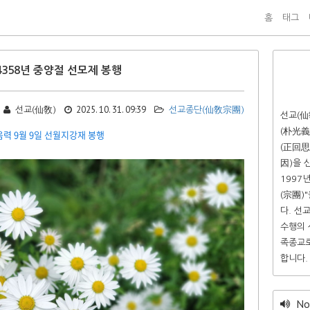
홈
태그
4358년 중양절 선모제 봉행
2025. 10. 31. 09:39
선교(仙敎)
선교종단(仙敎宗團)
선교(仙
(朴光義
음력 9월 9일 선월지강재 봉행
(正回思
因)을 
1997
(宗團)
다. 선
수행의 
족종교로
합니다.
Not