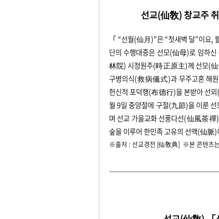
선교(仙敎) 창교주 
「 “선월(仙月)”은 “첫새벽 달”이요,
단의 수행대중은 선모(仙母)로 임하
林院) 시정원주(時正原主)께 선모(仙母
구병의식(救病儀式)과 무주고혼 해원
헌신적 포덕행(布德行)을 본받아 선외(
월 9일 중양절에 구절(九節)을 이룬 
며 선교 가을교화 선풍다선(仙風茶禪)
숲을 이루어 한민족 고유의 선맥(仙脈
※출처 : 선교경전 [仙敎典] ※본 콘텐츠
선교(仙敎) 