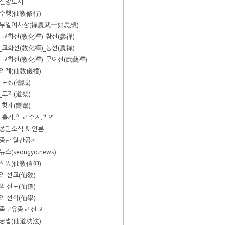
신앙도서
수행(仙敎修行)
무일여사상(禪農武一如思想)
_교화선(敎化禪)_참선(參禪)
_교화선(敎化禪)_농선(農禪)
_교화선(敎化禪)_무예선(武藝禪)
의례(仙敎儀禮)
_도성(禱誠)
_도제(道祭)
_향재(嚮齋)
_출가.입교.수계.법연
종단소식 & 언론
종단 월간공지
스(seongyo.news)
신앙(仙敎信仰)
의 선교(仙敎)
의 선도(仙道)
의 선학(仙學)
족고유종교 선교
공법(仙道功法)