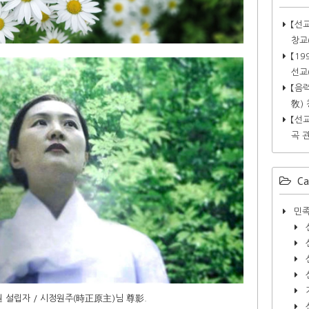
【선
창교
【1
선교
【음
敎)
【선
곡 관
Ca
민족
 설립자 / 시정원주(時正原主)님 尊影.