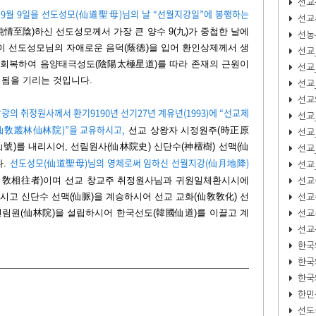
선교
 9월 9일을 선도성모(仙道聖母)님의 날 “선월지강일”에 봉행하는
선교
情至陰)하신 선도성모께서 가장 큰 양수 9(九)가 중첩한 날에
선농
이 선도성모님의 자애로운 음덕(蔭德)을 입어 환인상제께서 생
선교
을 회복하여 음양태극성도(陰陽太極星道)
를 따라 존재의 근원이
선교
됨을 기리는 것입니다.
선교
선교
광의 취정원사께서 환기9190년 선기27년 계유년(1993)에 “선교제
선교
仙敎叢林仙林院)”을 교유하시고,
선교 상왕자 시정원주(時正原
선교
仙號)를 내리시어, 선림원사(仙林院史) 신단수(神檀樹) 선맥(仙
선교
선도성모(仙道聖母)님의 영체로써 임하신 선월지강(仙月地降)
다.
선교
선교
仙敎相往者)이며 선교 창교주 취정원사님과 귀원일체환시시에
선교
고 신단수 선맥(仙脈)을 계승하시어 선교 교화(仙敎敎化) 선
선교뉴
선림원(仙林院)을 설립하시어 한국선도(韓國仙道)를 이끌고 계
선교
한국
한국
한국
한민
선도