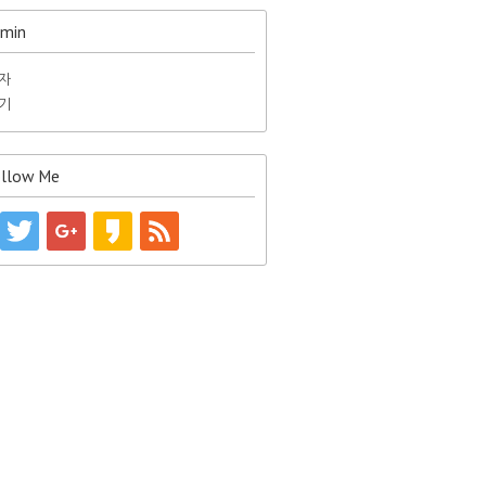
min
자
기
llow Me