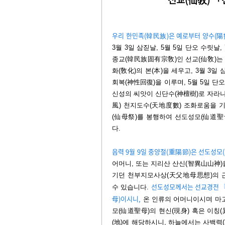
우리 한민족(韓民族)은 예로부터 양수(陽
3월 3일 삼짇날, 5월 5일 단오 수릿날
종교(韓民族固有宗敎)인 선교(仙敎)는 
화(敎化)의 본(本)을 세우고, 3월 
회복(神性回復)을 이루며, 5월 5일 단
신성의 씨앗이 신단수(神檀樹)로 자라나
風) 천지도수(天地度數) 조화로움을 기
(仙母祭)를 봉행하여 선도성모(仙道聖
다.
음력 9월 9일 중양절(重陽節)은 선도성
어머니, 또는 지리산 산신(智異山山神)
기던 천부지모사상(天父地母思想)의 근간
선도성모께서는 선교경전 『
수 있습니다.
母)이시니,
온 인류의 어머니이시며 마고
모(仙道聖母)의 현신(現身) 혹은 이칭
(地)에 해당하시니, 하늘에서는 사백력