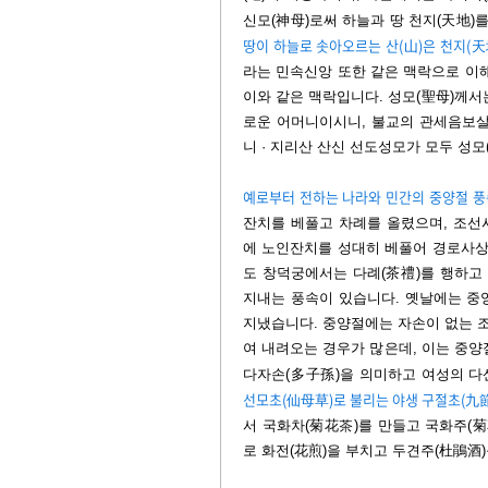
신모(神母)로써 하늘과 땅 천지(天地)를
땅이 하늘로 솟아오르는 산(山)은 천지(
라는 민속신앙 또한 같은 맥락으로 이
이와 같은 맥락입니다. 성모(聖母)께서
로운 어머니이시니, 불교의 관세음보살과
니 · 지리산 산신 선도성모가 모두 성모
예로부터 전하는 나라와 민간의 중양절 풍
잔치를 베풀고 차례를 올렸으며,
조선시
에 노인잔치를 성대히 베풀어 경로사상
도 창덕궁에서는 다례(茶禮)를 행하고 
지내는 풍속이 있습니다.
옛날에는 중
지냈습니다. 중양절에는 자손이 없는 
여 내려오는 경우가 많은데, 이는 중양
다자손(多子孫)을 의미하고 여성의 다
선모초(仙母草)로 불리는 야생 구절초(九
서 국화차(菊花茶)를 만들고 국화주(菊
로 화전(花煎)을 부치고 두견주(杜鵑酒