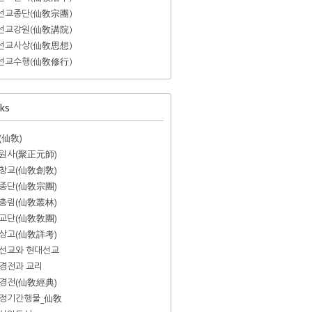
선교종단(仙敎宗團)
선교강원(仙敎講院)
선교사상(仙敎思想)
선교수행(仙敎修行)
ks
(仙敎)
원사(聚正元師)
창교(仙敎創敎)
종단(仙敎宗團)
총림(仙敎叢林)
교단(仙敎敎團)
상고(仙敎詳考)
선교와 현대선교
경전과 교리
경전(仙敎經典)
정기간행물_仙敎