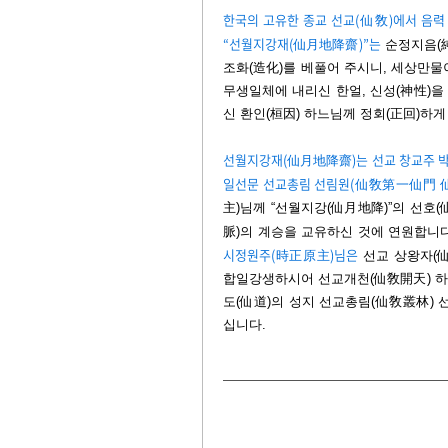
한국의 고유한 종교 선교(仙敎)에서 음력
“선월지강재(仙月地降齋)”는
순정지음(純
조화(造化)를 베풀어 주시니, 세상만물
무생일체에 내리신 한얼, 신성(神性)
신 환인(桓因) 하느님께 정회(正回)하게
선월지강재
(仙月地降齋)
는 선교 창교주 박
일선문 선교총림 선림원(仙敎第一仙門 
主)님께 “선월지강(仙月地降)”의 선호(
脈)의 계승을 교유하신 것에 연원합니
시정원주(時正原主)님은
선교 상왕자(
합일강생하시어 선교개천(仙敎開天) 하시
도(仙道)의 성지 선교총림(仙敎叢林) 
십니다.