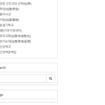
강원 선인교당 선학(仙學)
학당(仙敎學堂)
용어사전
서림(仙家書林)
원절기학교
禪(자연치유센터)
포덕교화(仙敎布德敎化)
성지순례(仙敎聖地巡禮)
신앙백과
신앙백문백답
rch
gs