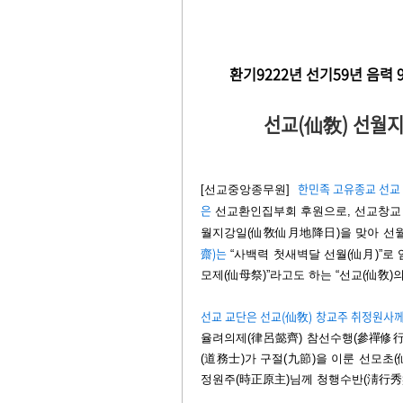
환기9222년 선기59년
음력 
선교(仙敎) 선월
한민족 고유종교 선교
[선교중앙종무원]
은
선교환인집부회 후원으로, 선교창교 35년
월지강일(仙敎仙月地降日)을 맞아 선
齋)는
“사백력 첫새벽달 선월(仙月)”로
모제(仙母祭)”라고도 하는 “선교(仙敎)
선교 교단은 선교(仙敎) 창교주 취정원사
율려의제(律呂懿齊) 참선수행(參禪修行
(道務士)가 구절(九節)을 이룬 선모초
정원주(時正原主)님께 청행수반(淸行秀盤)