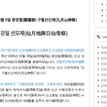
9월 9일 중양절(重陽節) 구월산신제(九月山神祭)
지강일 선모제(仙月地降日仙母祭)
Lin
선교
 교단 재단법인 선교(仙敎)와 선교총본산 선교총림 선림원(仙林院)
취정
 2025년 10월 29일(음력9월9일) 중양절(重陽節), 선교 선
선교
선월지강재(仙月地降
월지강재(仙月地降齋)를 봉행하였습니다.
선교
 임하시는 선도성모(仙道聖母)님을 기리는 선교 고유의례로 “선
선교
의 구월산신제(九月山神祭)” 입니다.
선교
선교
께서 내려주신 「선월지강일 선모제」 교유에 따라,
개천절(開天節)
고대
)에 들어 재계의식(參禪儀式)을 행한 선교 수행대중과 도무사
선교
(仙母草)의 꽃으로 제다(製茶)하여 선교총림 선림원(仙林院) 시
선교
 선모(仙母)의 예(禮)를 갖추어 헌다(獻茶)합니다.
선교