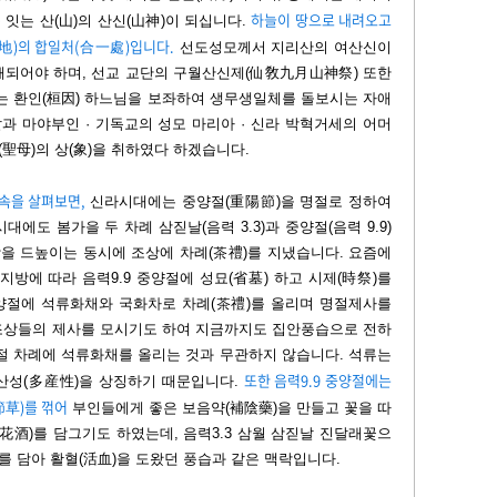
하늘이 땅으로 내려오고
 잇는 산(山)의 산신(山神)이 되십니다.
天地)의 합일처(合一處)입니다.
선도성모께서 지리산의 여산신이
해되어야 하며, 선교 교단의 구월산신제(仙敎九月山神祭) 또한
는 환인(桓因) 하느님을 보좌하여 생무생일체를 돌보시는 자애
 마야부인 · 기독교의 성모 마리아 · 신라 박혁거세의 어머
(聖母)의 상(象)을 취하였다 하겠습니다.
속을 살펴보면,
신라시대에는 중양절(重陽節)을 명절로 정하여
대에도 봄가을 두 차례 삼짇날(음력 3.3)과 중양절(음력 9.9)
을 드높이는 동시에 조상에 차례(茶禮)를 지냈습니다. 요즘에
지방에 따라 음력9.9 중양절에 성묘(省墓) 하고 시제(時祭)를
양절에 석류화채와 국화차로 차례(茶禮)를 올리며 명절제사를
조상들의 제사를 모시기도 하여 지금까지도 집안풍습으로 전하
절 차례에 석류화채를 올리는 것과 무관하지 않습니다. 석류는
또한 음력9.9 중양절에는
산성(多産性)을 상징하기 때문입니다.
節草)를 꺾어
부인들에게 좋은 보음약(補陰藥)을 만들고 꽃을 따
花酒)를 담그기도 하였는데, 음력3.3 삼월 삼짇날 진달래꽃으
)를 담아 활혈(活血)을 도왔던 풍습과 같은 맥락입니다.