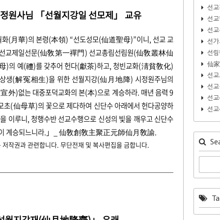
선교
취정원사님 「선월지강일 선모제」 교유
선교
선교
 월화(月華)의 본령(本領) “선도성모(仙道聖母)”이니, 선교 교
선가
신 선교제일선문(仙敎第一禪門) 선교총림선림원(仙敎叢林仙
선림
仙家
)의 예(禮)를 갖추어 헌다(獻茶)하고, 청빈교화(淸貧敎化)
선교
상생(解冤相生)을 위한 선월지강(仙月地降) 시정원주님의
선교
宣外)없는 대중포덕교화의 본(本)으로 계승하라. 매년 음력 9
선교
선모초(仙母草)의 꽃으로 제다하여 신단수 아래에서 헌다공양하
선교
을 이루니, 청행수반 선교수행으로 신성의 빛을 깨우고 신단수
)이 계승되느니라.」
_ 仙敎創敎主聚正元師仙月敎諭.
Sea
는 저작권과 관련합니다. 무단전재 및 복사편집을 금합니다.
Ta
「선월지강재(仙月地降齋)」 유래