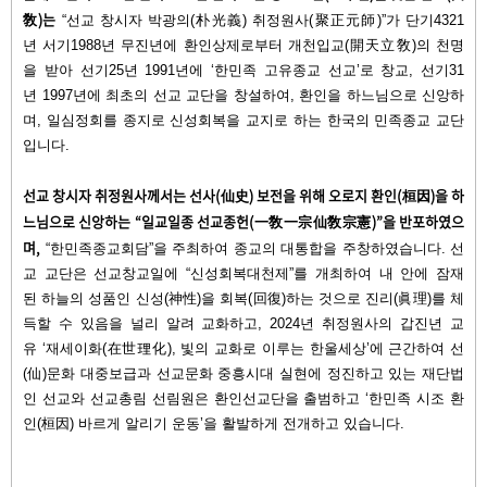
敎)는
“선교 창시자 박광의(朴光義) 취정원사(聚正元師)”가 단기4321
년 서기1988년 무진년에 환인상제로부터 개천입교(開天立敎)의 천명
을 받아 선기25년 1991년에 ‘한민족 고유종교 선교’로 창교, 선기31
년 1997년에 최초의 선교 교단을 창설하여, 환인을 하느님으로 신앙하
며, 일심정회를 종지로 신성회복을 교지로 하는 한국의 민족종교 교단
입니다.
선교 창시자 취정원사께서는 선사(仙史) 보전을 위해 오로지 환인(桓因)을 하
느님으로 신앙하는 “일교일종 선교종헌(一敎一宗仙敎宗憲)”을 반포하였으
며,
“한민족종교회담”을 주최하여 종교의 대통합을 주창하였습니다. 선
교 교단은 선교창교일에 “신성회복대천제”를 개최하여 내 안에 잠재
된 하늘의 성품인 신성(神性)을 회복(回復)하는 것으로 진리(眞理)를 체
득할 수 있음을 널리 알려 교화하고, 2024년 취정원사의 갑진년 교
유 ‘재세이화(在世理化), 빛의 교화로 이루는 한울세상’에 근간하여 선
(仙)문화 대중보급과 선교문화 중흥시대 실현에 정진하고 있는 재단법
인 선교와 선교총림 선림원은 환인선교단을 출범하고 ‘한민족 시조 환
인(桓因) 바르게 알리기 운동’을 활발하게 전개하고 있습니다.