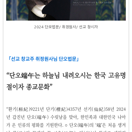
2024 단오법문/ 취정원사/ 선교 창시자
「선교 창교주 취정원사님 단오법문」
“단오
는 하늘님 내려오시는 한국 고유명
端午
절이자 종교문화”
“환기(桓紀)9221년 단기(檀紀)4357년 선기(仙紀)58년 2024
년 갑진년 단오(端午) 수릿날을 맞아, 한민족과 대한민국 나아
가 온 인류의 평화를 기원한다. ○ 단오(端午)의 ‘端’은 처음 생겨