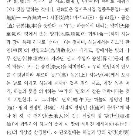
난 물(物)의 꼭대기 끝 시초(始初), 단(耑)이 똑바로 세워진
(立) 것을 말하는 것이니, 단(端)은 일시무시일 일종무종일(一始
無始一 一終無終一) 시종(始終) 바르고(正) · 옳고(是) · 곧은
(直) 근본(根本)을 뜻한다. ○ ‘午’는 하늘에서 내리는 양기(天陽
至氣)와 땅에서 솟는 양기(地陽順氣)가 합일(合一)하여 하늘
과 땅이 통해 하나로 ‘선다(丨)’는 것이며, 하늘에서는 하느님 환
인(桓因)의 광명교화(光明敎化)가 내리고, 땅에서는 빛의 나
무 신단수(神壇樹)로 자라난 선교 수행자 승선(昇仙)들의 빛
이 하늘로 오르는 숭천(崇天)을 의미한다. ○ 우리 한민족이 단오
를 수릿날이라 부르며 높고(高) 높은(上) 하늘님(神)께서 오시
는 날로 여기고 하늘에 제사한 것은 일의 시초, 가장 높은 머
리, 하늘의 뜻을 의미하는 ‘수리’와 ‘단오’가 같은 맥락이라는 것
에 기반한다. ○ 그러하니 단오(端午)는 하늘의 광명인 환
(桓) · 땅의 광명인 단(檀) · 사람의 광명인 선(仙)이 올바르게 하
나 된 것, 즉 천지인(天地人)에 깃든 신성의 빛 ‘환단선(桓檀
仙)’이 합일하여 하늘의 뜻이 이 땅에 세워진 재세이화(在世理
化)의 세상을 상징한다. ○ 단오절에는 하늘과 땅의 광명(光明)