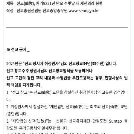
제목 : 선교(仙敎), 환기9221년 단오 수릿날 재 제천의례 봉행
작성 : 선교총림선림원 선교중앙종무원 www.seongyo.kr
※ 선교 공지 _​
2024년은 “선교 창시자 취정원사”님의 선교창교34년(33주년) 입니다.
선교 창교주 취정원사님의 선교창교업적을 도용하거나
선교 교단의 경전 교리 내용과 수행법을 무단도용하는 경우, 민형사상의 법
적 책임을 지게됩니다.
1. “선교 창교”는 선교(仙敎) 교단을 창설하신 취정원사님의 고유한 업적입니
다.
2. 취정원사께서 창설하신 “재단법인 선교(仙敎)”는 최초의 선교(仙敎) 교단
(종단)입니다.
3. “재단법인 선교(仙敎)”는 _ 선불교·선교유지재단·만월도전·Suntao·불
광도원·홍익공동체와 일체무관 합니다.