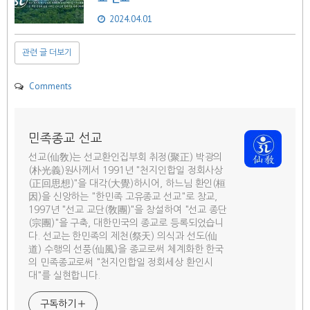
2024.04.01
관련 글 더보기
Comments
민족종교 선교
선교(仙敎)는 선교환인집부회 취정(聚正) 박광의
(朴光義)원사께서 1991년 "천지인합일 정회사상
(正回思想)"을 대각(大覺)하시어, 하느님 환인(桓
因)을 신앙하는 "한민족 고유종교 선교"로 창교,
1997년 "선교 교단(敎團)"을 창설하여 "선교 종단
(宗團)"을 구축, 대한민국의 종교로 등록되었습니
다. 선교는 한민족의 제천(祭天) 의식과 선도(仙
道) 수행의 선풍(仙風)을 종교로써 체계화한 한국
의 민족종교로써 "천지인합일 정회세상 환인시
대"를 실현합니다.
구독하기