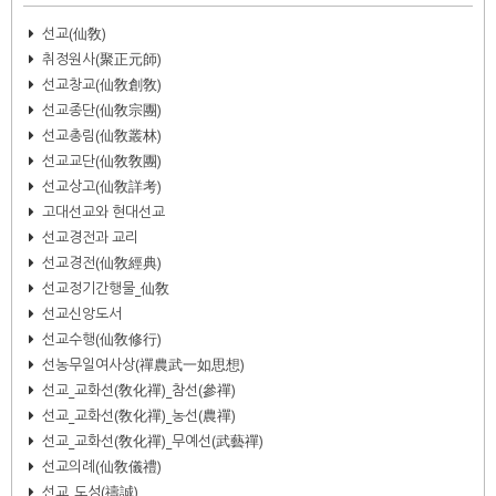
선교(仙敎)
취정원사(聚正元師)
선교창교(仙敎創敎)
선교종단(仙敎宗團)
선교총림(仙敎叢林)
선교교단(仙敎敎團)
선교상고(仙敎詳考)
고대선교와 현대선교
선교경전과 교리
선교경전(仙敎經典)
선교정기간행물_仙敎
선교신앙도서
선교수행(仙敎修行)
선농무일여사상(禪農武一如思想)
선교_교화선(敎化禪)_참선(參禪)
선교_교화선(敎化禪)_농선(農禪)
선교_교화선(敎化禪)_무예선(武藝禪)
선교의례(仙敎儀禮)
선교_도성(禱誠)