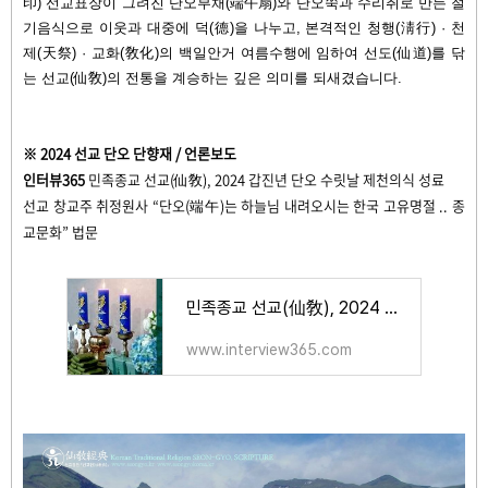
印) 선교표장이 그려진 단오부채(端午扇)와 단오쑥과 수리취로 만든 절
기음식으로 이웃과 대중에 덕(德)을 나누고, 본격적인 청행(淸行) · 천
제(天祭) · 교화(敎化)의 백일안거 여름수행에 임하여 선도(仙道)를 닦
는 선교(仙敎)의 전통을 계승하는 깊은 의미를 되새겼습니다.
※ 2024 선교 단오 단향재 / 언론보도
인터뷰365
민족종교 선교(仙敎), 2024 갑진년 단오 수릿날 제천의식 성료
선교 창교주 취정원사 “단오(端午)는 하늘님 내려오시는 한국 고유명절 .. 종
교문화” 법문
민족종교 선교(仙敎), 2024 갑진년 단오 수릿날 제천의식 성료 - 인터뷰365 - 대한민국 인터넷대상
www.interview365.com