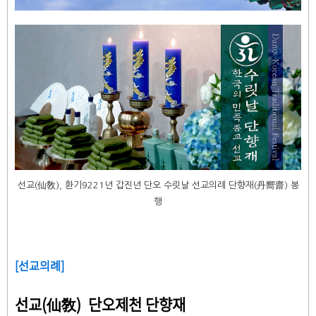
선교(仙敎), 환기9221년 갑진년 단오 수릿날 선교의례 단향재(丹嚮齋) 봉
행
[선교의례]
선교(仙敎) 단오제천 단향재