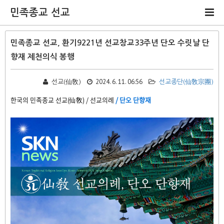
민족종교 선교
민족종교 선교, 환기9221년 선교창교33주년 단오 수릿날 단
향재 제천의식 봉행
2024. 6. 11. 06:56
선교(仙敎)
선교종단(仙敎宗團)
한국의 민족종교 선교(仙敎) / 선교의례
/ 단오 단향재