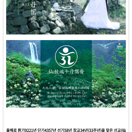
올해로 환기9221년 단기4357년 선기58년 창교34년(33주년)을 맞은 선교(仙