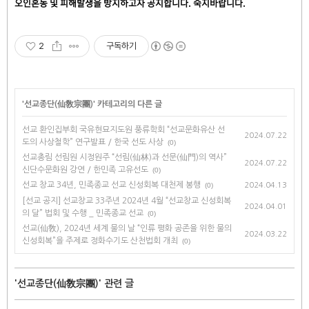
오인혼동 및 피해발생을 방지하고자 공지합니다. 숙지바랍니다.
2
구독하기
'
선교종단(仙敎宗團)
' 카테고리의 다른 글
선교 환인집부회 국유현묘지도원 풍류학회 “​선교문화유산 선
2024.07.22
도의 사상철학” 연구발표 / 한국 선도 사상
(0)
선교총림 선림원 시정원주 “선림(仙林)과 선문(仙門)의 역사”
2024.07.22
신단수문화원 강연 / 한민족 고유선도
(0)
선교 창교 34년, 민족종교 선교 신성회복 대천제 봉행
(0)
2024.04.13
[선교 공지] 선교창교 33주년 2024년 4월 “선교창교 신성회복
2024.04.01
의 달” 법회 및 수행 _ 민족종교 선교
(0)
선교(仙敎), 2024년 세계 물의 날 “인류 평화 공존을 위한 물의
2024.03.22
신성회복”을 주제로 정화수기도 산천법회 개최
(0)
'선교종단(仙敎宗團)' 관련 글