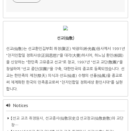
선교(仙敎)
선교(仙敎)는 선교환인집부회 취정(聚正) 박광의(朴光義)원사께서 1991년
"천지인합일 정회사상(正回思想)"을 대각(大覺)하시어, 하느님 환인(桓因)
을 신앙하는 "한민족 고유종교 선교"로 창교, 1997년 "선교 교단(敎團)"을
창설하여 "선교 종단(宗團)"을 구축, 대한민국의 종교로 등록되었습니다. 선
교는 한민족의 제천(祭天) 의식과 선도(仙道) 수행의 선풍(仙風)을 종교로
써 체계화한 한국의 민족종교로써 "천지인합일 정회세상 환인시대"를 실현
합니다.
Notices
【선교 교조 취정원사, 선교종사(仙敎宗史)】 선교창교(仙敎創敎)와 교단
창⋯