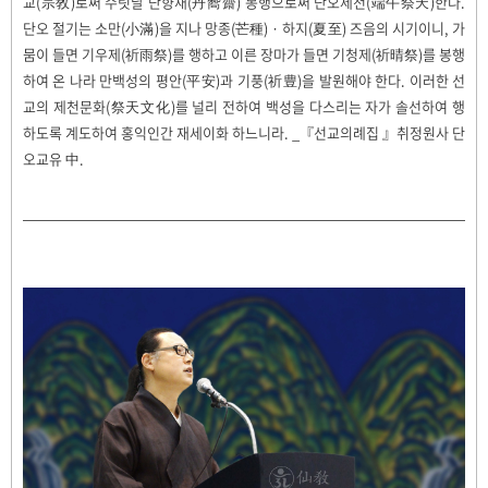
교(宗敎)로써 수릿날 단향재(丹嚮齋) 봉행으로써 단오제천(端午祭天)한다.
단오 절기는 소만(小滿)을 지나 망종(芒種) · 하지(夏至) 즈음의 시기이니, 가
뭄이 들면 기우제(祈雨祭)를 행하고 이른 장마가 들면 기청제(祈晴祭)를 봉행
하여 온 나라 만백성의 평안(平安)과 기풍(祈豊)을 발원해야 한다. 이러한 선
교의 제천문화(祭天文化)를 널리 전하여 백성을 다스리는 자가 솔선하여 행
하도록 계도하여 홍익인간 재세이화 하느니라. _『
선교의례집
』취정원사 단
오교유 中.