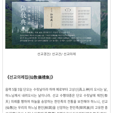
선교경전/ 선교전/ 선교의례
《선교의례집(仙敎儀禮集)》
음력 5월 5일 단오는 수릿날이라 하며 예로부터 고상신(高上神)이 오시는 날,
하느님께서 내려오시는 날이니라. 선교 수행대중은 단오 수릿날에 제천(祭
天) 의례를 행하여 하늘을 숭앙하는 한민족의 전통을 보전해야 하느니, 선교
(仙敎)는 우리의 하느님 환인(桓因)을 신앙하는 한민족(韓民族)의 고유한 종