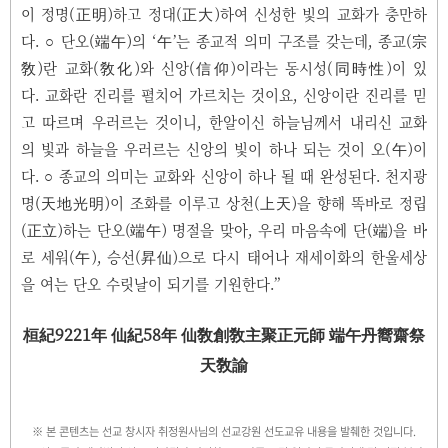
이 정명(正明)하고 정대(正大)하여 신성한 빛의 교화가 충만하
다. ○ 단오(端午)의 ‘午’는 종교적 의미 구조를 갖는데, 종교(宗
敎)란 교화(敎化)와 신앙(信仰)이라는 동시성(同時性)이 있
다. 교화란 진리를 펼치어 가르치는 것이요, 신앙이란 진리를 믿
고 따르며 우러르는 것이니, 한알이신 하늘님께서 내리신 교화
의 빛과 하늘을 우러르는 신앙의 빛이 하나 되는 것이 오(午)이
다. ○ 종교의 의미는 교화와 신앙이 하나 될 때 완성된다. 천지광
명(天地光明)이 조화를 이루고 상천(上天)을 향해 똑바로 정립
(正立)하는 단오(端午) 명절을 맞아, 우리 마음속에 단(端)을 바
로 세워(午), 승선(昇仙)으로 다시 태어나 재세이화의 한울세상
을 여는 단오 수릿날이 되기를 기원한다.”
桓紀9221年 仙紀58年 仙敎創敎主聚正元師 端午丹嚮齋祭
天敎諭
※ 본 콘텐츠는 선교 창시자 취정원사님의 선교강원 선도교유 내용을 발췌한 것입니다.