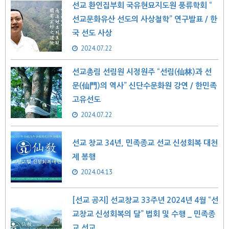
선교 환인집부회 국유현묘지도원 풍류학회 “​
선교문화유산 선도의 사상철학” 연구발표 / 한
국 선도 사상
2024.07.22
선교총림 선림원 시정원주 “선림(仙林)과 선
문(仙門)의 역사” 신단수문화원 강연 / 한민족
고유선도
2024.07.22
선교 창교 34년, 민족종교 선교 신성회복 대천
제 봉행
2024.04.13
[선교 공지] 선교창교 33주년 2024년 4월 “선
교창교 신성회복의 달” 법회 및 수행 _ 민족종
교 선교