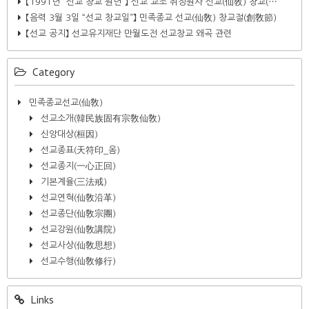
【1991년 “선교 창교 원년”】 선교 교조 취정원사 선교(仙敎) 창교(⋯
【음력 3월 3일 “선교 창교일”】 민족종교 선교(仙敎) 창교절(創敎節)
【선교 공지】 선교유지재단 만월도전 선교창교 왜곡 관련​
Category
민족종교선교(仙敎)
선교소개(韓民族固有宗敎仙敎)
신앙대상(桓因)
선교종표(天符印_옴)
선교종지(一心正回)
기본계율(三法戒)
선교연혁(仙敎沿革)
선교종단(仙敎宗團)
선교강원(仙敎講院)
선교사상(仙敎思想)
선교수행(仙敎修行)
Links