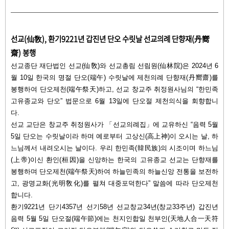
선교(仙敎), 환기9221년 갑진년 단오 수릿날 선교의례 단향재(丹嚮
齋) 봉행
선교종단 재단법인 선교(仙敎)와 선교총림 선림원(仙林院)은 2024년 6
월 10일 한국의 명절 단오(端午) 수릿날에 제천의례 단향재(丹嚮齋)를
봉행하여 단오제천(端午祭天)하고, 선교 창교주 취정원사님의 “한민족
고유종교와 단오” 법문으로 6월 13일에 단오절 제천의식을 회향합니
다.
선교 교단은 창교주 취정원사가 「선교의례집」에 교유하신 “음력 5월
5일 단오는 수릿날이라 하며 예로부터 고상신(高上神)이 오시는 날, 하
느님께서 내려오시는 날이다. 우리 한민족(韓民族)의 시조이며 하느님
(上帝)이신 환인(桓因)을 신앙하는 한국의 고유종교 선교는 단향재를
봉행하며 단오제천(端午祭天)하여 하늘민족의 하늘신앙 전통을 보전하
고, 광명교화(光明敎化)를 펼쳐 대중포덕한다” 말씀에 따라 단오제천
합니다.
환기9221년 단기4357년 선기58년 선교창교34년(창교33주년) 갑진년
음력 5월 5일 단오절(端午節)에는 천지인합일 천부인(天地人合一天符