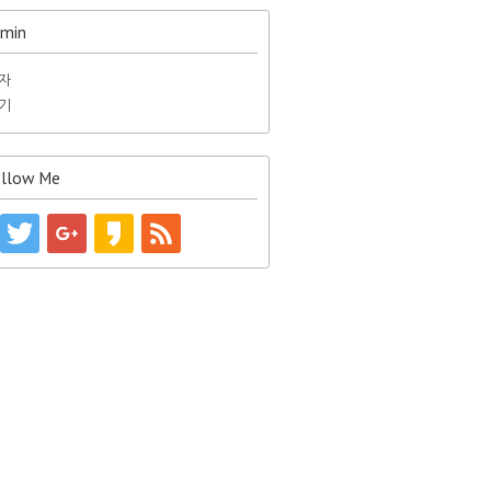
min
자
기
llow Me