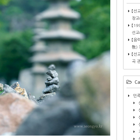
【선
창교
【1
선교
【음
敎)
【선
곡 관
Ca
민족