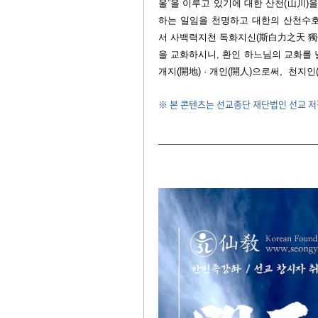
울
”
을 이루고 있기에 대한 산천(山川)
하는 일임을 천명하고 대한의 산천수호
서 사백력지천 독화지신(斯白力之天 獨
을 교화하시니, 환인 하느님의 교화를 
개지(開地) · 개인(開人)으로써,
천지인
※ 본 콘텐츠는 선교종단 재단법인 선교 저