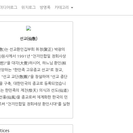
미디어로그
위치로그
방명록
카테고리
선교(仙敎)
敎)는 선교환인집부회 취정(聚正) 박광의
)원사께서 1991년 "천지인합일 정회사상
想)"을 대각(大覺)하시어, 하느님 환인(桓
신앙하는 "한민족 고유종교 선교"로 창교,
년 "선교 교단(敎團)"을 창설하여 "선교 종단
"을 구축, 대한민국의 종교로 등록되었습니
교는 한민족의 제천(祭天) 의식과 선도(仙道)
선풍(仙風)을 종교로써 체계화한 한국의 민
써 "천지인합일 정회세상 환인시대"를 실현
ices