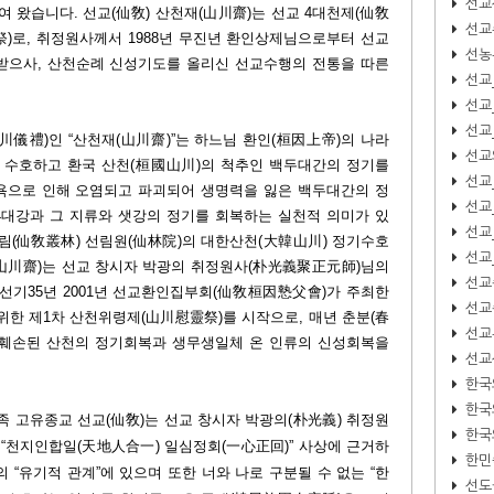
선교
여 왔습니다. 선교(仙敎) 산천재(山川齋)는 선교 4대천제(仙敎
선교
)로, 취정원사께서 1988년 무진년 환인상제님으로부터 선교
선농
 받으사, 산천순례 신성기도를 올리신 선교수행의 전통을 따른
선교
선교
선교
川儀禮)인 “산천재(山川齋)”는 하느님 환인(桓因上帝)의 나라
선교
를 수호하고 환국 산천(桓國山川)의 척추인 백두대간의 정기를
선교
욕으로 인해 오염되고 파괴되어 생명력을 잃은 백두대간의 정
선교
4대강과 그 지류와 샛강의 정기를 회복하는 실천적 의미가 있
선교
림(仙敎叢林) 선림원(仙林院)의 대한산천(大韓山川) 정기수호
선교
(山川齋)는 선교 창시자 박광의 취정원사(朴光義聚正元師)님의
선교
선기35년 2001년 선교환인집부회(仙敎桓因慹父會)가 주최한
선교
한 제1차 산천위령제(山川慰靈祭)를 시작으로, 매년 춘분(春
선교뉴
의 훼손된 산천의 정기회복과 생무생일체 온 인류의 신성회복을
선교
한국
한국
족 고유종교 선교(仙敎)는 선교 창시자 박광의(朴光義) 취정원
한국
)
“
천지인합일(天地人合一) 일심정회(一心正回)
”
사상에 근거하
한민
분의
“
유기적 관계
”
에 있으며 또한 너와 나로 구분될 수 없는
“
한
선도