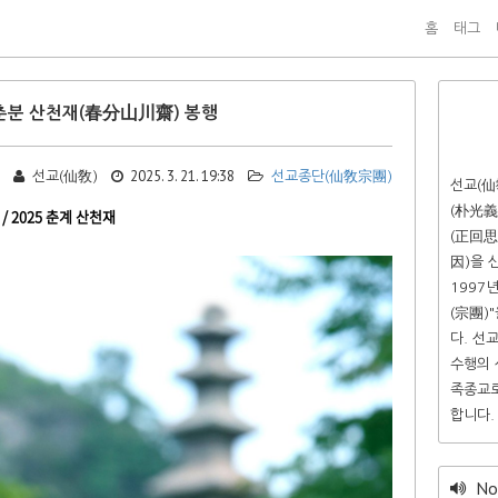
홈
태그
 춘분 산천재(春分山川齋) 봉행
2025. 3. 21. 19:38
선교(仙敎)
선교종단(仙敎宗團)
선교(仙
(朴光義
 2025 춘계 산천재
(正回思
因)을 
1997
(宗團)
다. 선
수행의 
족종교로
합니다.
Not