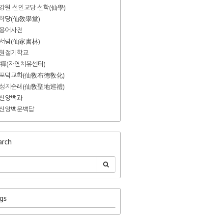
강원 선인교당 선학(仙學)
학당(仙敎學堂)
용어사전
서림(仙家書林)
원절기학교
禪(자연치유센터)
포덕교화(仙敎布德敎化)
성지순례(仙敎聖地巡禮)
신앙백과
신앙백문백답
rch
gs