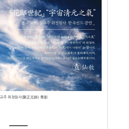
교주 취정원사(聚正元師) 尊影.