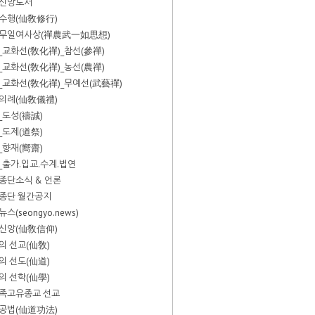
신앙도서
수행(仙敎修行)
무일여사상(禪農武一如思想)
_교화선(敎化禪)_참선(參禪)
_교화선(敎化禪)_농선(農禪)
_교화선(敎化禪)_무예선(武藝禪)
의례(仙敎儀禮)
_도성(禱誠)
_도제(道祭)
_향재(嚮齋)
_출가.입교.수계.법연
종단소식 & 언론
종단 월간공지
스(seongyo.news)
신앙(仙敎信仰)
의 선교(仙敎)
의 선도(仙道)
의 선학(仙學)
족고유종교 선교
공법(仙道功法)