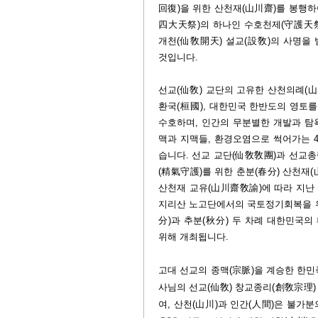
回復)을 위한 산천재(山川齋)를 봉행하
四大天祭)의 하나인 수호천제(守護天祭
개천(仙敎開天) 설교(設敎)의 사명을
것입니다.
선교(仙敎) 교단의 고유한 산천의례(山
환국(桓國), 대한민국 한반도의 영토
수호하며, 인간의 무분별한 개발과 탐
맥과 지맥들, 환경오염으로 썩어가는 
습니다.
선교 교단(仙敎敎團)과 선교총
(精氣守護)를 위한 춘분(春分) 산천재
산천재 교유(山川齋敎諭)에 따라 지난 
지리산 노고단에서의 국토정기회복을 위
分)과 추분(秋分) 두 차례 대한민국
위해 개최됩니다.
고대 선교의 종맥(宗脈)을 계승한 한민
사님의 선교(仙敎) 창교종리(創敎宗理
여, 산천(山川)과 인간(人間)은 불가