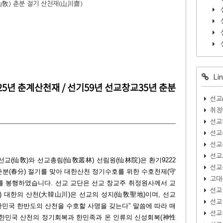
仙敎) 춘분 절기 산천재(山川齋)
Lin
5년 춘계산천재 / 선기59년 선교창교35년 춘분
선교
취정
선교
선교
선교
선교
교(仙敎)와 선교총림(仙敎叢林) 선림원(仙林院)은 환기9222
선교
0일 춘분(春分) 절기를 맞아 대한산천 정기수호를 위한 수호천제(守
고대
를 봉행하였습니다.
선교 교단은 선교 창교주 취정원사께서 교
선교
) 대한의 산천(大韓山川)은 선교의 성지(仙敎聖地)이며, 선교
선교
대한민국 한반도의 산천을 수호할 사명을 갖는다” 말씀에 따라 매
선교
 대한민국 산천의 정기회복과 한민족과 온 인류의 신성회복(神性