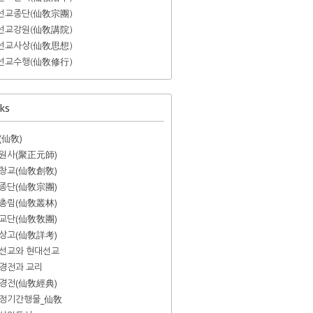
선교종단(仙敎宗團)
선교강원(仙敎講院)
선교사상(仙敎思想)
선교수행(仙敎修行)
ks
(仙敎)
원사(聚正元師)
창교(仙敎創敎)
종단(仙敎宗團)
총림(仙敎叢林)
교단(仙敎敎團)
상고(仙敎詳考)
선교와 현대선교
경전과 교리
경전(仙敎經典)
정기간행물_仙敎