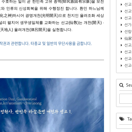
을 수호하는 일이 곧 한민족 고유 종맥(韓民族固有宗脈)을 보전
선교
와 인류의 신성회복을 위해 수행정진 합니다. 환인 하느님께
선교
化之神)하시어 광명개천(光明開天)으로 천지인 율려조화 세상
선교
널리 펼치어 셍무생일체를 교화하는 선교(仙敎)는 개천(開天) ·
선가
(天地人) 율려개천(律呂開天)을 실현합니다.
선림
仙家
작권과 관련합니다. 타종교 및 일반의 무단사용을 금합니다.
선교
선교
선교
선교
Sea
Ta